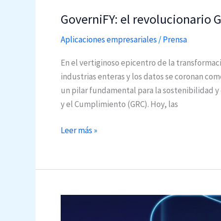
p
GoverniFY: el revolucionario
e
n
Aplicaciones empresariales
/
Prensa
S
h
En el vertiginoso epicentro de la transformac
i
industrias enteras y los datos se coronan com
f
un pilar fundamental para la sostenibilidad y
t
y el Cumplimiento (GRC). Hoy, las
V
i
G
Leer más »
r
o
t
v
u
e
a
r
l
n
i
i