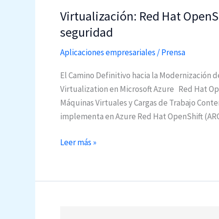
n
Virtualización: Red Hat OpenS
a
seguridad
c
u
Aplicaciones empresariales
/
Prensa
e
El Camino Definitivo hacia la Modernización d
r
Virtualization en Microsoft Azure Red Hat Ope
d
Máquinas Virtuales y Cargas de Trabajo Conte
o
implementa en Azure Red Hat OpenShift (ARO)
v
i
V
Leer más »
s
i
i
r
o
t
n
u
a
a
r