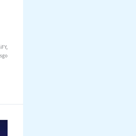
iFY,
esgo