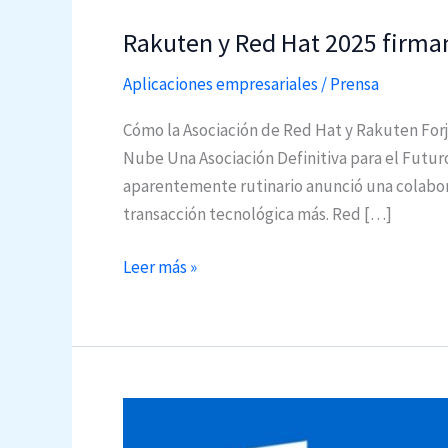
Rakuten y Red Hat 2025 firma
Aplicaciones empresariales
/
Prensa
Cómo la Asociación de Red Hat y Rakuten Forj
Nube Una Asociación Definitiva para el Futuro
aparentemente rutinario anunció una colabora
transacción tecnológica más. Red […]
R
Leer más »
a
k
u
t
e
n