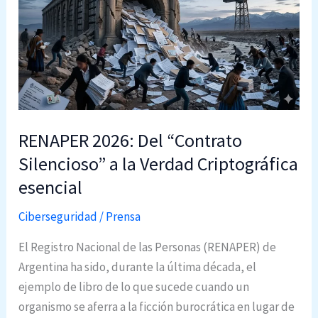
y
:
s
A
i
m
n
é
c
r
o
i
n
RENAPER 2026: Del “Contrato
c
t
a
Silencioso” a la Verdad Criptográfica
r
L
o
esencial
a
l
Ciberseguridad
/
Prensa
t
m
i
u
El Registro Nacional de las Personas (RENAPER) de
n
r
Argentina ha sido, durante la última década, el
a
i
ejemplo de libro de lo que sucede cuando un
d
ó
organismo se aferra a la ficción burocrática en lugar de
e