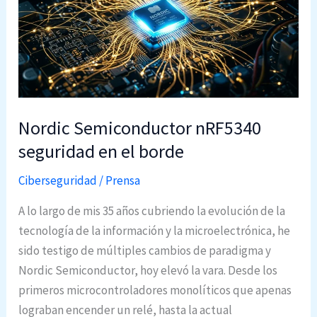
i
m
p
u
l
s
a
Nordic Semiconductor nRF5340
l
seguridad en el borde
a
Ciberseguridad
/
Prensa
G
e
A lo largo de mis 35 años cubriendo la evolución de la
s
tecnología de la información y la microelectrónica, he
t
sido testigo de múltiples cambios de paradigma y
i
Nordic Semiconductor, hoy elevó la vara. Desde los
ó
primeros microcontroladores monolíticos que apenas
n
lograban encender un relé, hasta la actual