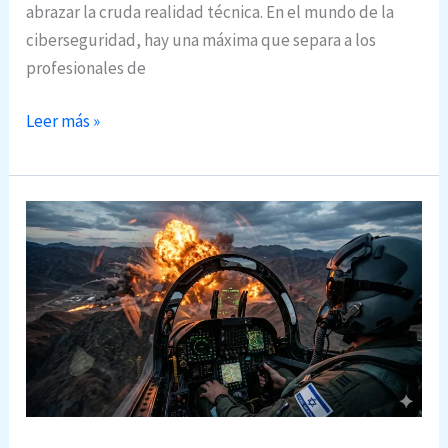
e
abrazar la cruda realidad técnica. En el mundo de la
b
n
ciberseguridad, hay una máxima que separa a los
e
2
profesionales de
a
0
n
2
R
Leer más »
t
6
E
i
N
c
A
i
P
p
E
a
R
r
2
l
0
a
2
s
6
e
:
g