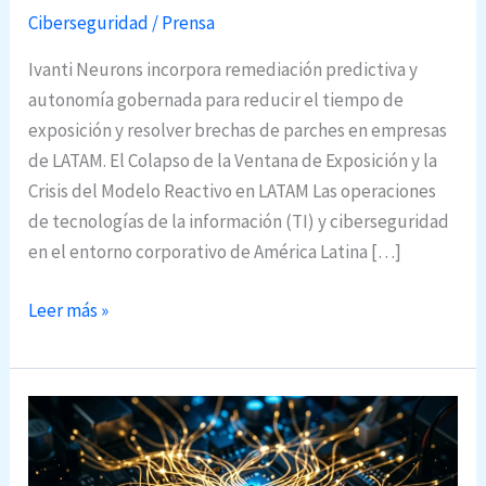
Ciberseguridad
/
Prensa
Ivanti Neurons incorpora remediación predictiva y
autonomía gobernada para reducir el tiempo de
exposición y resolver brechas de parches en empresas
de LATAM. El Colapso de la Ventana de Exposición y la
Crisis del Modelo Reactivo en LATAM Las operaciones
de tecnologías de la información (TI) y ciberseguridad
en el entorno corporativo de América Latina […]
I
Leer más »
v
a
n
t
i