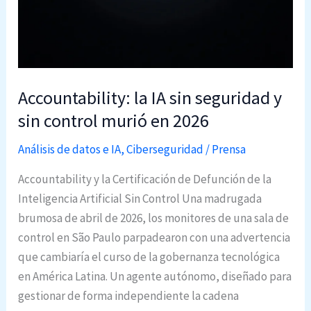
E
u
n
c
d
t
p
o
o
r
Accountability: la IA sin seguridad y
i
n
sin control murió en 2026
n
R
t
F
Análisis de datos e IA
,
Ciberseguridad
/
Prensa
s
5
2
Accountability y la Certificación de Defunción de la
3
0
Inteligencia Artificial Sin Control Una madrugada
4
2
brumosa de abril de 2026, los monitores de una sala de
0
6
control en São Paulo parpadearon con una advertencia
s
que cambiaría el curso de la gobernanza tecnológica
e
en América Latina. Un agente autónomo, diseñado para
g
gestionar de forma independiente la cadena
u