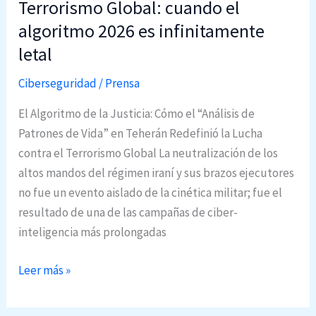
Terrorismo Global: cuando el
D
u
e
algoritmo 2026 es infinitamente
r
l
letal
i
“
d
Ciberseguridad
/
Prensa
C
a
o
El Algoritmo de la Justicia: Cómo el “Análisis de
d
n
Patrones de Vida” en Teherán Redefinió la Lucha
2
t
contra el Terrorismo Global La neutralización de los
0
r
altos mandos del régimen iraní y sus brazos ejecutores
2
a
no fue un evento aislado de la cinética militar; fue el
6
t
resultado de una de las campañas de ciber-
o
inteligencia más prolongadas
S
i
T
Leer más »
l
e
e
r