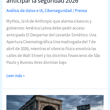
anticipar la seguridad 2026
l
a
Análisis de datos e IA
,
Ciberseguridad
/
Prensa
I
Mythos, la IA de Anthropic que alarma a bancos y
A
gobiernos: América Latina debe pedir acceso
s
anticipado El Despertar del Leviatán Sintético: Una
i
Apertura Cinematográfica Una madrugada del 7 de
n
abril de 2026, mientras el silencio físico envolvía las
s
calles de Wall Street y los distritos financieros de São
e
Paulo y Buenos Aires dormían bajo
g
u
M
Leer más »
r
y
i
t
d
h
a
o
d
s