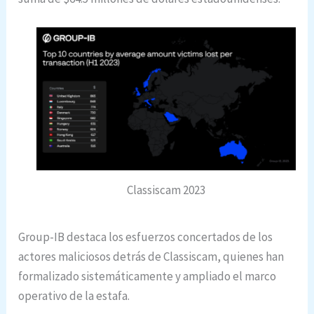
Classiscam 2023
Group-IB destaca los esfuerzos concertados de los
actores maliciosos detrás de Classiscam, quienes han
formalizado sistemáticamente y ampliado el marco
operativo de la estafa.