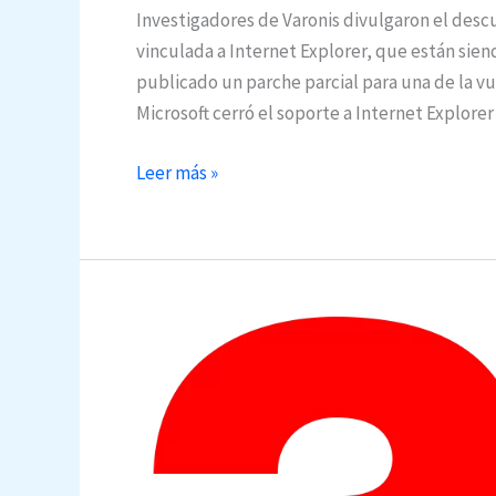
Investigadores de Varonis divulgaron el desc
vinculada a Internet Explorer, que están sie
publicado un parche parcial para una de la vu
Microsoft cerró el soporte a Internet Explorer 
Vulnerabilidad
Leer más »
IE
2022
afecta
Windows,
aún
sin
el
browser