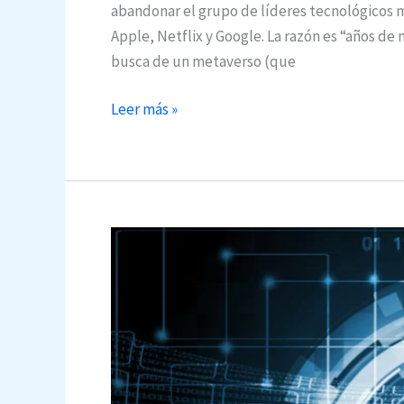
abandonar el grupo de líderes tecnológicos
Apple, Netflix y Google. La razón es “años d
busca de un metaverso (que
Meta:
Leer más »
se
estaría
quedando
sin
verso
en
2022