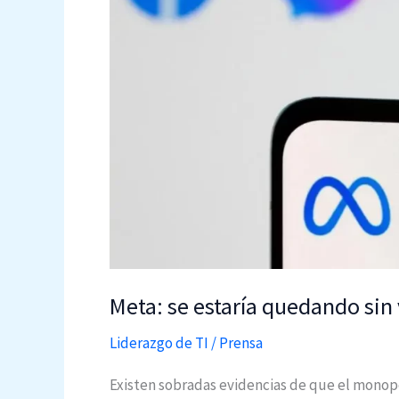
5G
Meta: se estaría quedando sin
Liderazgo de TI
/
Prensa
Existen sobradas evidencias de que el monop