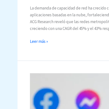
La demanda de capacidad de red ha crecido c
aplicaciones basadas en la nube, fortalecien
ACG Research reveló que las redes metropoli
creciendo con una CAGR del 45% y el 43% re
Pluggables
Leer más »
Inteligentes
punto
a
punto
y
punto
a
multipunto
para