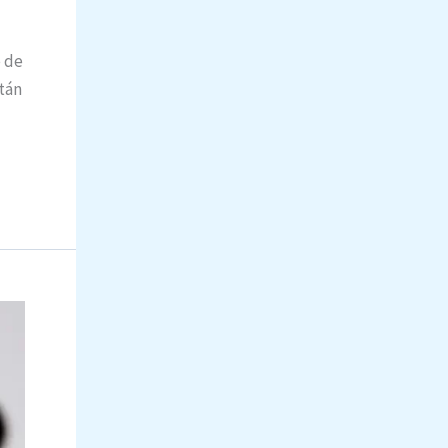
e de
tán