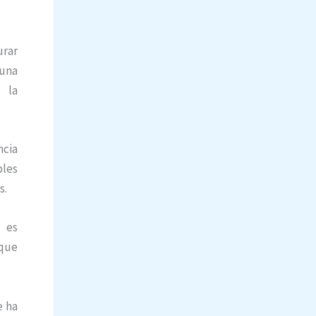
urar
 una
 la
ncia
ples
s.
 es
 que
e ha