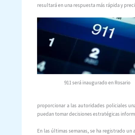
resultará en una respuesta más rápida y prec
911 será inaugurado en Rosario
proporcionar a las autoridades policiales un
puedan tomar decisiones estratégicas informa
En las últimas semanas, se ha registrado un