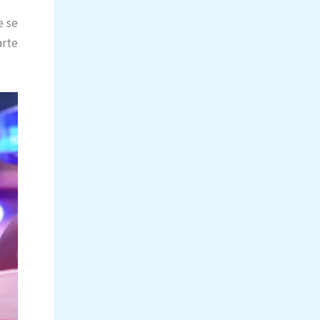
e se
arte