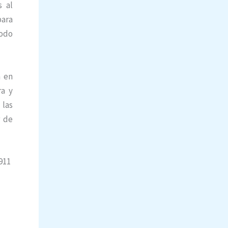
s al
para
todo
a en
ra y
 las
r de
911