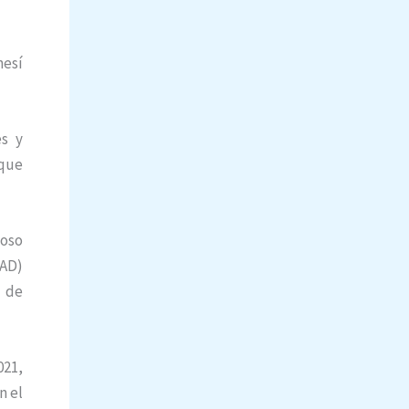
nesí
es y
 que
doso
CAD)
o de
021,
n el