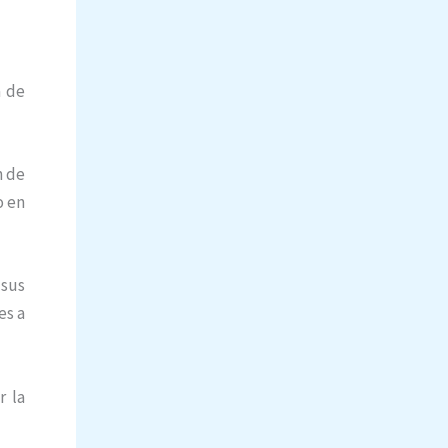
a de
n de
o en
 sus
es a
r la