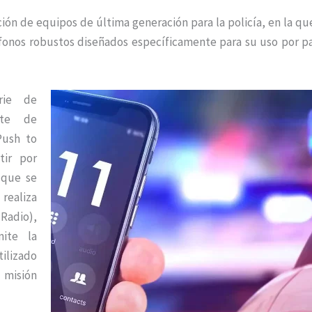
ción de equipos de última generación para la policía, en la qu
éfonos robustos diseñados específicamente para su uso por p
rie de
orte de
Push to
tir por
 que se
 realiza
 Radio),
ite la
ilizado
 misión