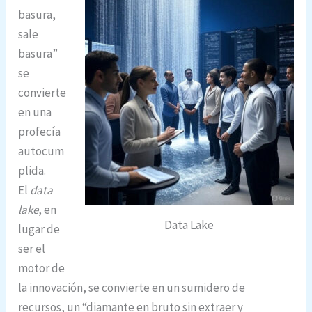
basura,
sale
basura”
se
convierte
en una
profecía
autocum
plida.
El
data
lake
, en
Data Lake
lugar de
ser el
motor de
la innovación, se convierte en un sumidero de
recursos, un “diamante en bruto sin extraer y