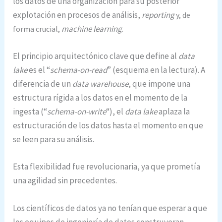
los datos de una organización para su posterior
explotación en procesos de análisis,
reporting
y, de
machine learning
forma crucial,
.
El principio arquitectónico clave que define al
data
lake
es el “
schema-on-read
” (esquema en la lectura). A
diferencia de un
data warehouse
, que impone una
estructura rígida a los datos en el momento de la
ingesta (“
schema-on-write
“), el
data lake
aplaza la
estructuración de los datos hasta el momento en que
se leen para su análisis.
Esta flexibilidad fue revolucionaria, ya que prometía
una agilidad sin precedentes.
Los científicos de datos ya no tenían que esperar a que
los equipos de ingeniería de datos construyeran