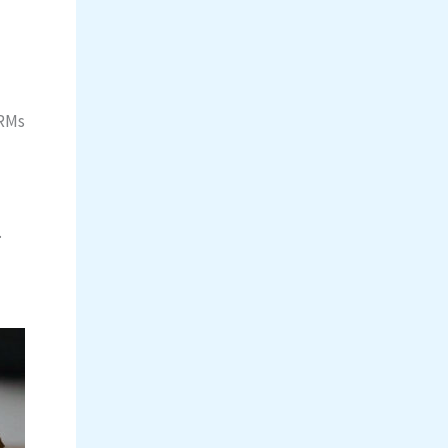
LRMs
.