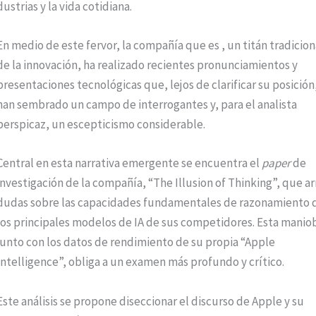
strias y la vida cotidiana.
En medio de este fervor, la compañía que es , un titán tradicion
de la innovación, ha realizado recientes pronunciamientos y
presentaciones tecnológicas que, lejos de clarificar su posición
han sembrado un campo de interrogantes y, para el analista
perspicaz, un escepticismo considerable.
Central en esta narrativa emergente se encuentra el
paper
de
investigación de la compañía, “The Illusion of Thinking”, que ar
dudas sobre las capacidades fundamentales de razonamiento 
los principales modelos de IA de sus competidores. Esta manio
junto con los datos de rendimiento de su propia “Apple
Intelligence”, obliga a un examen más profundo y crítico.
Este análisis se propone diseccionar el discurso de Apple y su