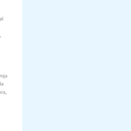
al
,
roja
de
bra,