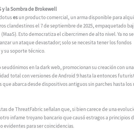
S y la Sombra de Brokewell
odotus
es
un producto comercial, un arma disponible para alquil
foros clandestinos el 7 de septiembre de 2025, empaquetado baj
MaaS). Esto democratiza el cibercrimen de alto nivel. Ya no se
 lanzar un ataque devastador; solo se necesita tener los fondos
 y su soporte técnico.
o seudónimos en la dark web, promocionan su creación con una
idad total con versiones de Android 9 hasta la entonces futuris
as que abarca desde dispositivos antiguos sin parches hasta los
stas de ThreatFabric señalan que, si bien carece de una evoluc
tro infame troyano bancario que causó estragos a principios 
o evidentes para ser coincidencias.