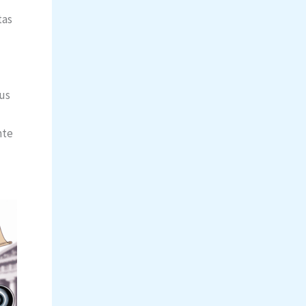
tas
us
nte