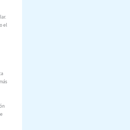
ar.
o el
ta
 más
ión
de