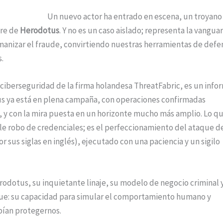
Un nuevo actor ha entrado en escena, un troyano
bre de
Herodotus
. Y no es un caso aislado; representa la vangua
manizar el fraude, convirtiendo nuestras herramientas de defe
.
e ciberseguridad de la firma holandesa ThreatFabric, es un info
us ya está en plena campaña, con operaciones confirmadas
sil, y con la mira puesta en un horizonte mucho más amplio. Lo q
le robo de credenciales; es el perfeccionamiento del ataque d
r sus siglas en inglés), ejecutado con una paciencia y un sigilo
rodotus, su inquietante linaje, su modelo de negocio criminal y
gue: su capacidad para simular el comportamiento humano y
bían protegernos.