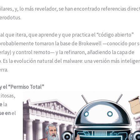
lares, y, lo más revelador, se han encontrado referencias direc
erodotus.
al que itera, que aprende y que practica el “código abierto”
s probablemente tomaron la base de Brokewell —conocido por s
lay) y control remoto— y la refinaron, añadiendo la capa de
Es la evolución natural del malware: una versión más intelige
rra.
y el “Permiso Total”
itosas,
e
la
se en
el