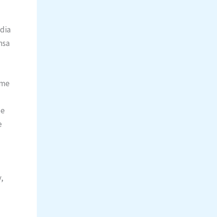
rdia
nsa
rme
ue
e
,