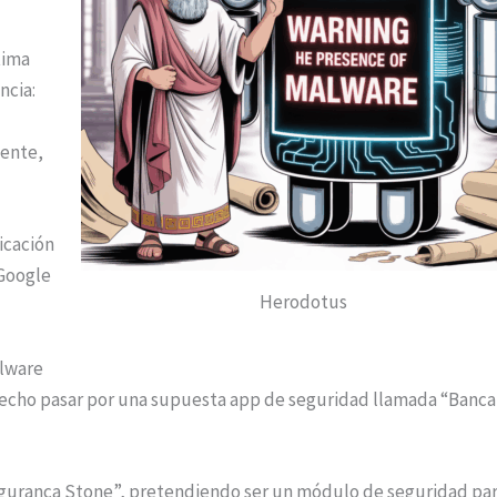
tima
ncia:
mente,
licación
 Google
Herodotus
alware
ha hecho pasar por una supuesta app de seguridad llamada “Banca
eguranca Stone”, pretendiendo ser un módulo de seguridad pa