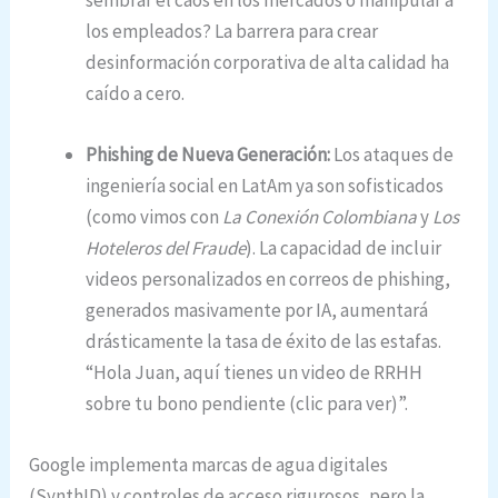
sembrar el caos en los mercados o manipular a
los empleados? La barrera para crear
desinformación corporativa de alta calidad ha
caído a cero.
Phishing de Nueva Generación:
Los ataques de
ingeniería social en LatAm ya son sofisticados
(como vimos con
La Conexión Colombiana
y
Los
Hoteleros del Fraude
). La capacidad de incluir
videos personalizados en correos de phishing,
generados masivamente por IA, aumentará
drásticamente la tasa de éxito de las estafas.
“Hola Juan, aquí tienes un video de RRHH
sobre tu bono pendiente (clic para ver)”.
Google implementa marcas de agua digitales
(SynthID) y controles de acceso rigurosos, pero la