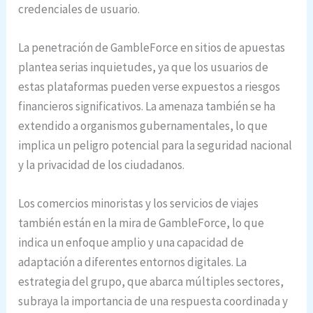
credenciales de usuario.
La penetración de GambleForce en sitios de apuestas
plantea serias inquietudes, ya que los usuarios de
estas plataformas pueden verse expuestos a riesgos
financieros significativos. La amenaza también se ha
extendido a organismos gubernamentales, lo que
implica un peligro potencial para la seguridad nacional
y la privacidad de los ciudadanos.
Los comercios minoristas y los servicios de viajes
también están en la mira de GambleForce, lo que
indica un enfoque amplio y una capacidad de
adaptación a diferentes entornos digitales. La
estrategia del grupo, que abarca múltiples sectores,
subraya la importancia de una respuesta coordinada y