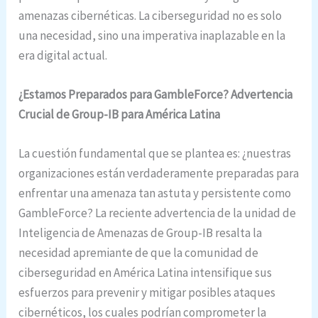
amenazas cibernéticas. La ciberseguridad no es solo
una necesidad, sino una imperativa inaplazable en la
era digital actual.
¿Estamos Preparados para GambleForce? Advertencia
Crucial de Group-IB para América Latina
La cuestión fundamental que se plantea es: ¿nuestras
organizaciones están verdaderamente preparadas para
enfrentar una amenaza tan astuta y persistente como
GambleForce? La reciente advertencia de la unidad de
Inteligencia de Amenazas de Group-IB resalta la
necesidad apremiante de que la comunidad de
ciberseguridad en América Latina intensifique sus
esfuerzos para prevenir y mitigar posibles ataques
cibernéticos, los cuales podrían comprometer la