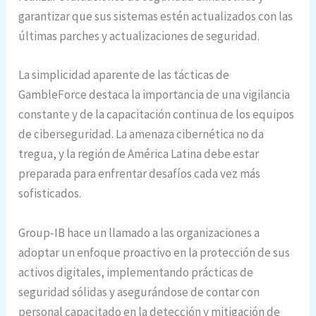
garantizar que sus sistemas estén actualizados con las
últimas parches y actualizaciones de seguridad.
La simplicidad aparente de las tácticas de
GambleForce destaca la importancia de una vigilancia
constante y de la capacitación continua de los equipos
de ciberseguridad. La amenaza cibernética no da
tregua, y la región de América Latina debe estar
preparada para enfrentar desafíos cada vez más
sofisticados.
Group-IB hace un llamado a las organizaciones a
adoptar un enfoque proactivo en la protección de sus
activos digitales, implementando prácticas de
seguridad sólidas y asegurándose de contar con
personal capacitado en la detección y mitigación de