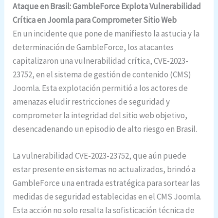
Ataque en Brasil: GambleForce Explota Vulnerabilidad
Crítica en Joomla para Comprometer Sitio Web
En un incidente que pone de manifiesto la astucia y la
determinación de GambleForce, los atacantes
capitalizaron una vulnerabilidad crítica, CVE-2023-
23752, en el sistema de gestión de contenido (CMS)
Joomla. Esta explotación permitió a los actores de
amenazas eludir restricciones de seguridad y
comprometer la integridad del sitio web objetivo,
desencadenando un episodio de alto riesgo en Brasil.
La vulnerabilidad CVE-2023-23752, que aún puede
estar presente en sistemas no actualizados, brindó a
GambleForce una entrada estratégica para sortear las
medidas de seguridad establecidas en el CMS Joomla.
Esta acción no solo resalta la sofisticación técnica de