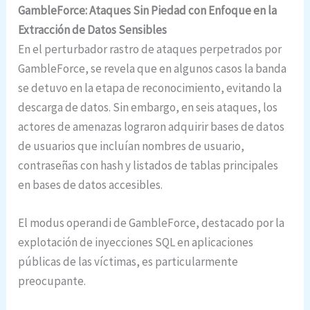
GambleForce: Ataques Sin Piedad con Enfoque en la
Extracción de Datos Sensibles
En el perturbador rastro de ataques perpetrados por
GambleForce, se revela que en algunos casos la banda
se detuvo en la etapa de reconocimiento, evitando la
descarga de datos. Sin embargo, en seis ataques, los
actores de amenazas lograron adquirir bases de datos
de usuarios que incluían nombres de usuario,
contraseñas con hash y listados de tablas principales
en bases de datos accesibles.
El modus operandi de GambleForce, destacado por la
explotación de inyecciones SQL en aplicaciones
públicas de las víctimas, es particularmente
preocupante.