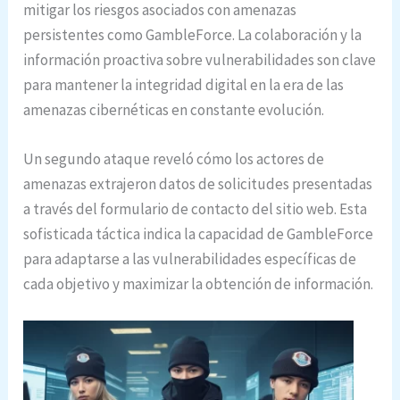
mitigar los riesgos asociados con amenazas
persistentes como GambleForce. La colaboración y la
información proactiva sobre vulnerabilidades son clave
para mantener la integridad digital en la era de las
amenazas cibernéticas en constante evolución.
Un segundo ataque reveló cómo los actores de
amenazas extrajeron datos de solicitudes presentadas
a través del formulario de contacto del sitio web. Esta
sofisticada táctica indica la capacidad de GambleForce
para adaptarse a las vulnerabilidades específicas de
cada objetivo y maximizar la obtención de información.