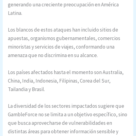
generando una creciente preocupación en América
Latina.
Los blancos de estos ataques han incluido sitios de
apuestas, organismos gubernamentales, comercios
minoristas y servicios de viajes, conformando una
amenaza que no discrimina en su alcance.
Los países afectados hasta el momento son Australia,
China, India, Indonesia, Filipinas, Corea del Sur,
Tailandia y Brasil.
La diversidad de los sectores impactados sugiere que
GambleForce no se limita a un objetivo específico, sino
que busca aprovecharse de vulnerabilidades en
distintas áreas para obtener información sensible y