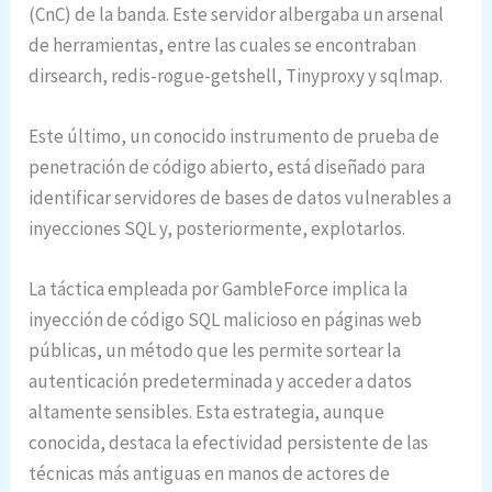
(CnC) de la banda. Este servidor albergaba un arsenal
de herramientas, entre las cuales se encontraban
dirsearch, redis-rogue-getshell, Tinyproxy y sqlmap.
Este último, un conocido instrumento de prueba de
penetración de código abierto, está diseñado para
identificar servidores de bases de datos vulnerables a
inyecciones SQL y, posteriormente, explotarlos.
La táctica empleada por GambleForce implica la
inyección de código SQL malicioso en páginas web
públicas, un método que les permite sortear la
autenticación predeterminada y acceder a datos
altamente sensibles. Esta estrategia, aunque
conocida, destaca la efectividad persistente de las
técnicas más antiguas en manos de actores de