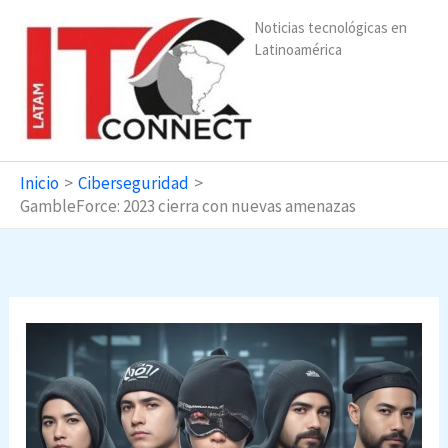
Ir
Noticias tecnológicas en
al
Latinoamérica
contenido
Inicio
Ciberseguridad
GambleForce: 2023 cierra con nuevas amenazas