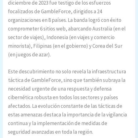
diciembre de 2023 fue testigo de los esfuerzos
focalizados de GambleForce, dirigidos a 24
organizaciones en 8 países. La banda logró con éxito
comprometer 6 sitios web, abarcando Australia (en el
sector de viajes), Indonesia (en viajes y comercio
minorista), Filipinas (en el gobierno) y Corea del Sur
(en juegos de azar).
Este descubrimiento no solo revela la infraestructura
táctica de GambleForce, sino que también subraya la
necesidad urgente de una respuesta y defensa
cibernética robusta en todos los sectores y países
afectados. La evolución constante de las tácticas de
estas amenazas destaca la importancia de la vigilancia
continua y la implementación de medidas de
seguridad avanzadas en toda la región.