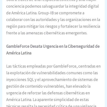
conciencia podemos salvaguardar la integridad digital
de América Latina. Group-IB se compromete a
colaborar con las autoridades y las organizaciones en la
región para mitigar los riesgos y fortalecer la resiliencia
frente a las amenazas cibernéticas emergentes.
GambleForce Desata Urgencia en la Ciberseguridad de
América Latina
Las tácticas empleadas por GambleForce, centradas en
la explotación de vulnerabilidades comunes como las
inyecciones SQL y el aprovechamiento de sistemas de
gestión de contenido vulnerables, han elevado la
urgencia de reforzar las defensas cibernéticas en
América Latina. La aparente simplicidad de estas
técnicas resalta la necesidad crítica de una vigilancia