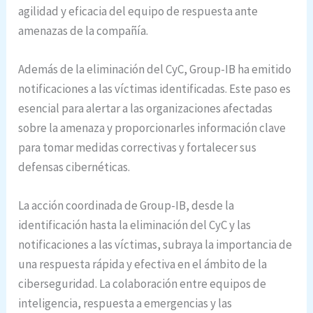
agilidad y eficacia del equipo de respuesta ante
amenazas de la compañía.
Además de la eliminación del CyC, Group-IB ha emitido
notificaciones a las víctimas identificadas. Este paso es
esencial para alertar a las organizaciones afectadas
sobre la amenaza y proporcionarles información clave
para tomar medidas correctivas y fortalecer sus
defensas cibernéticas.
La acción coordinada de Group-IB, desde la
identificación hasta la eliminación del CyC y las
notificaciones a las víctimas, subraya la importancia de
una respuesta rápida y efectiva en el ámbito de la
ciberseguridad. La colaboración entre equipos de
inteligencia, respuesta a emergencias y las